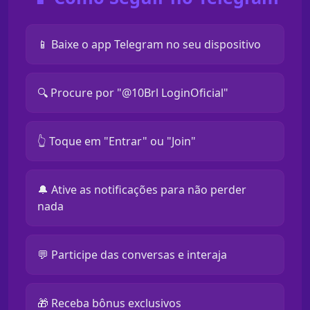
📱 Baixe o app Telegram no seu dispositivo
🔍 Procure por "@10Brl LoginOficial"
👆 Toque em "Entrar" ou "Join"
🔔 Ative as notificações para não perder
nada
💬 Participe das conversas e interaja
🎁 Receba bônus exclusivos