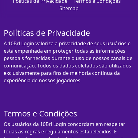
Políticas de Privacidade
Termos e Condições
Sitemap
Políticas de Privacidade
A 10Brl Login valoriza a privacidade de seus usuários e
está empenhada em proteger todas as informações
pessoais fornecidas durante o uso de nossos canais de
comunicação. Todos os dados coletados são utilizados
exclusivamente para fins de melhoria contínua da
experiência de nossos jogadores.
Termos e Condições
Os usuários da 10Brl Login concordam em respeitar
todas as regras e regulamentos estabelecidos. É