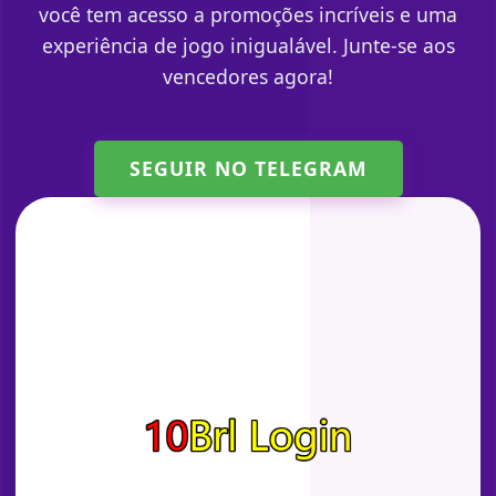
você tem acesso a promoções incríveis e uma
experiência de jogo inigualável. Junte-se aos
vencedores agora!
SEGUIR NO TELEGRAM