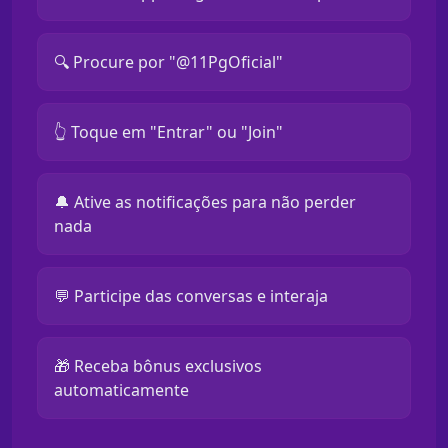
🔍 Procure por "@11PgOficial"
👆 Toque em "Entrar" ou "Join"
🔔 Ative as notificações para não perder
nada
💬 Participe das conversas e interaja
🎁 Receba bônus exclusivos
automaticamente