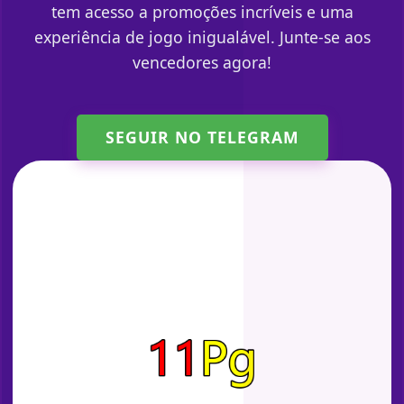
tem acesso a promoções incríveis e uma
experiência de jogo inigualável. Junte-se aos
vencedores agora!
SEGUIR NO TELEGRAM