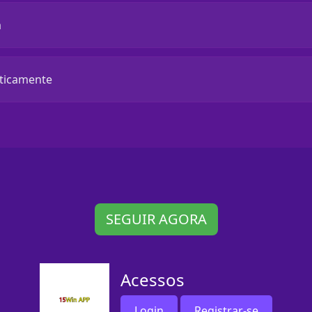
a
aticamente
SEGUIR AGORA
Acessos
Login
Registrar-se