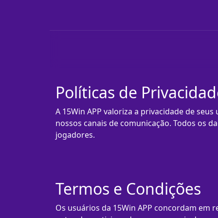
Políticas de Privacida
A 15Win APP valoriza a privacidade de seus
nossos canais de comunicação. Todos os dad
jogadores.
Termos e Condições
Os usuários da 15Win APP concordam em res