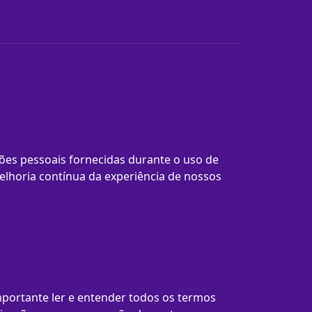
ões pessoais fornecidas durante o uso de
elhoria contínua da experiência de nossos
portante ler e entender todos os termos