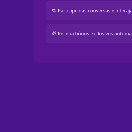
💬 Participe das conversas e interaj
🎁 Receba bônus exclusivos autom