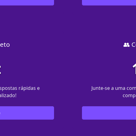
reto
👥 
t
espostas rápidas e
Junte-se a uma com
lizado!
compa
e