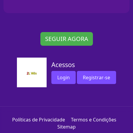
SEGUIR AGORA
Acessos
Login
Registrar-se
Políticas de Privacidade
Termos e Condições
Sitemap