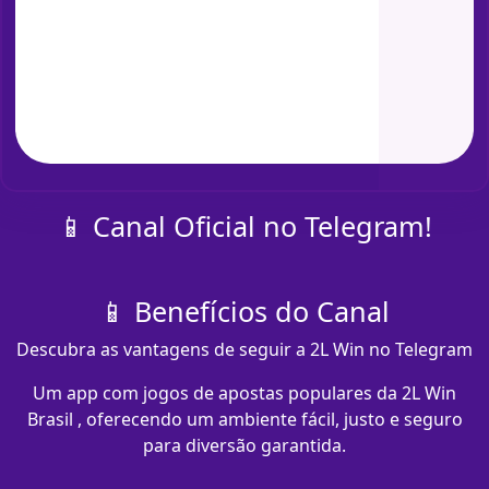
📱 Canal Oficial no Telegram!
📱 Benefícios do Canal
Descubra as vantagens de seguir a 2L Win no Telegram
Um app com jogos de apostas populares da 2L Win
Brasil , oferecendo um ambiente fácil, justo e seguro
para diversão garantida.