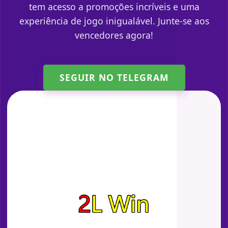
tem acesso a promoções incríveis e uma
experiência de jogo inigualável. Junte-se aos
vencedores agora!
SEGUIR NO TELEGRAM