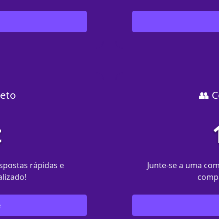
reto
👥 
t
espostas rápidas e
Junte-se a uma com
lizado!
compa
e