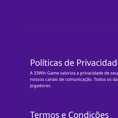
Políticas de Privacida
A 33Win Game valoriza a privacidade de se
nossos canais de comunicação. Todos os dad
jogadores.
Termos e Condições