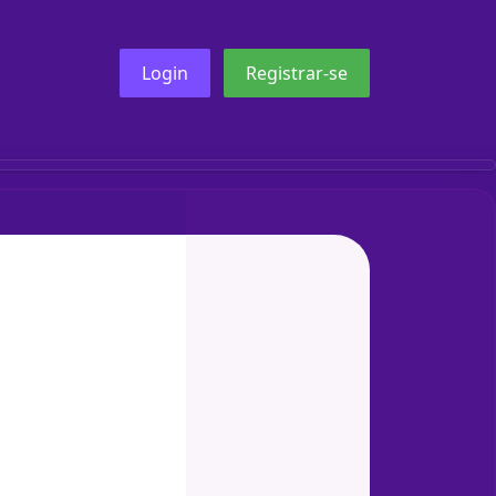
Login
Registrar-se