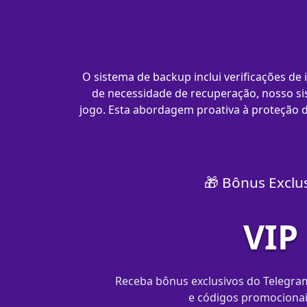
O sistema de backup inclui verificações d
de necessidade de recuperação, nosso s
jogo. Esta abordagem proativa à proteção 
🎁 Bônus Exclu
VIP
Receba bônus exclusivos do Telegra
e códigos promocionai