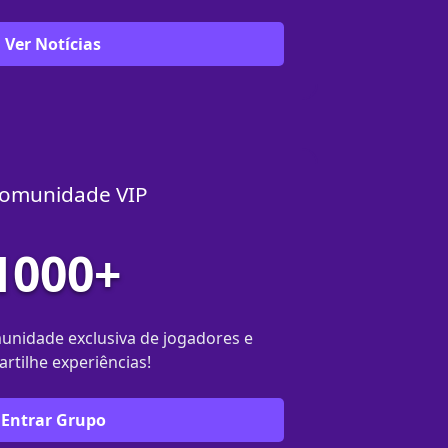
Ver Notícias
Comunidade VIP
1000+
unidade exclusiva de jogadores e
rtilhe experiências!
Entrar Grupo