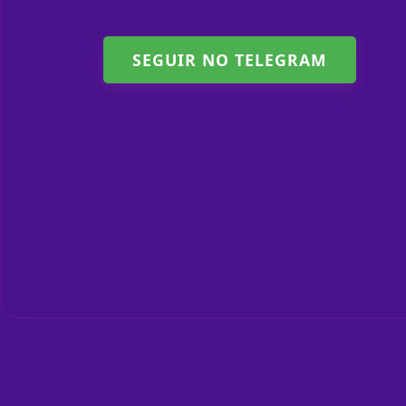
SEGUIR NO TELEGRAM