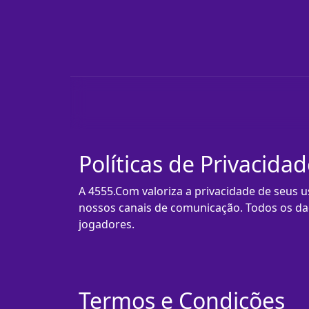
Políticas de Privacida
A 4555.Com valoriza a privacidade de seus 
nossos canais de comunicação. Todos os dad
jogadores.
Termos e Condições