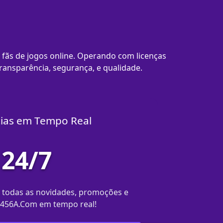
fãs de jogos online. Operando com licenças
ansparência, segurança, e qualidade.
cias em Tempo Real
24/7
e todas as novidades, promoções e
 456A.Com em tempo real!