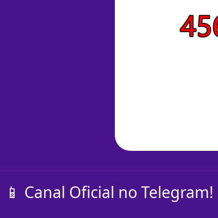
📱 Canal Oficial no Telegram!