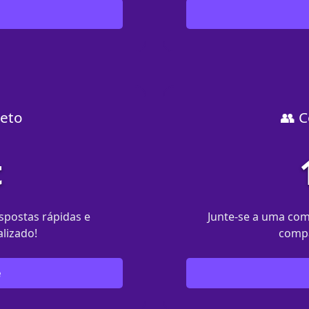
reto
👥 
t
espostas rápidas e
Junte-se a uma com
lizado!
compa
e