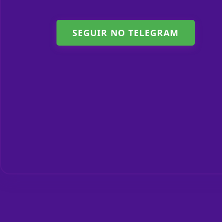
SEGUIR NO TELEGRAM