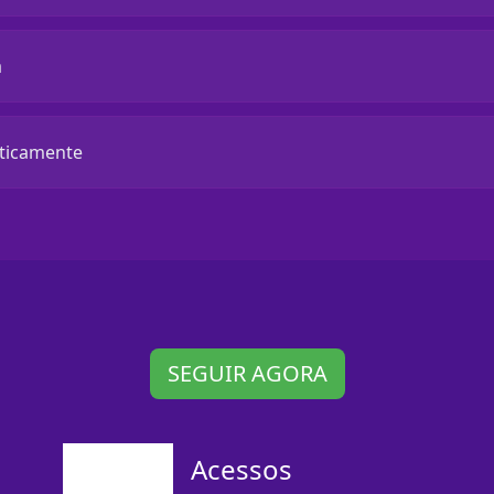
a
aticamente
SEGUIR AGORA
Acessos