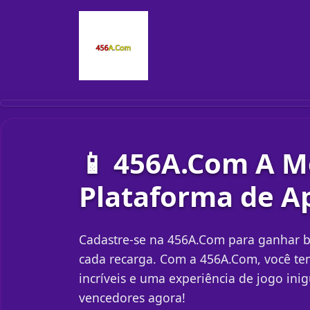
📱 456A.Com A M
Plataforma de A
Cadastre-se na 456A.Com para ganhar 
cada recarga. Com a 456A.Com, você t
incríveis e uma experiência de jogo inig
vencedores agora!