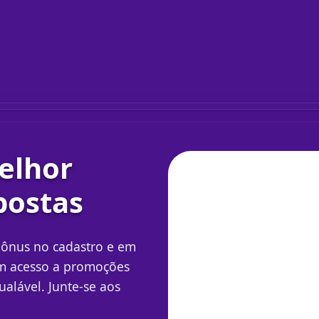
elhor
postas
bônus no cadastro e em
em acesso a promoções
ualável. Junte-se aos