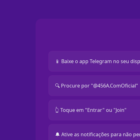
📱 Baixe o app Telegram no seu disp
🔍 Procure por "@456A.ComOficial"
👆 Toque em "Entrar" ou "Join"
🔔 Ative as notificações para não p