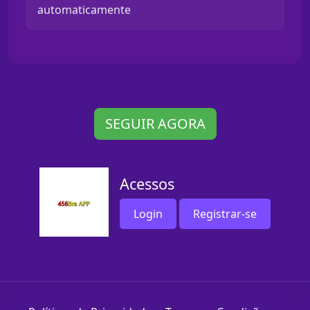
automaticamente
SEGUIR AGORA
Acessos
Login
Registrar-se