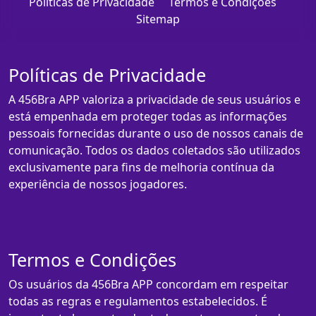
Políticas de Privacidade
Termos e Condições
Sitemap
Políticas de Privacidade
A 456Bra APP valoriza a privacidade de seus usuários e
está empenhada em proteger todas as informações
pessoais fornecidas durante o uso de nossos canais de
comunicação. Todos os dados coletados são utilizados
exclusivamente para fins de melhoria contínua da
experiência de nossos jogadores.
Termos e Condições
Os usuários da 456Bra APP concordam em respeitar
todas as regras e regulamentos estabelecidos. É