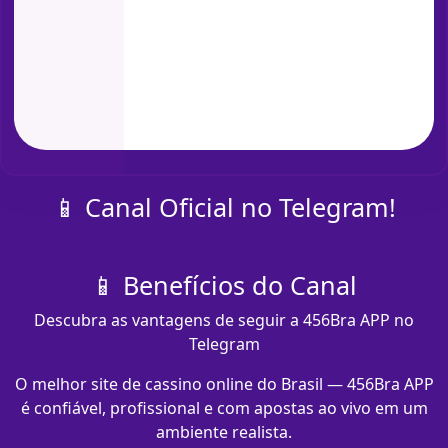
📱 Canal Oficial no Telegram!
📱 Benefícios do Canal
Descubra as vantagens de seguir a 456Bra APP no
Telegram
O melhor site de cassino online do Brasil — 456Bra APP
é confiável, profissional e com apostas ao vivo em um
ambiente realista.