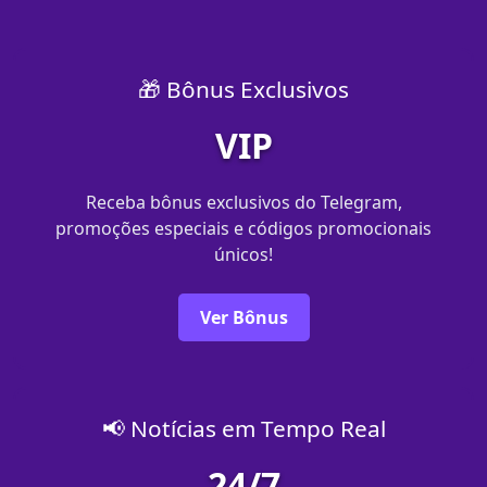
🎁 Bônus Exclusivos
VIP
Receba bônus exclusivos do Telegram,
promoções especiais e códigos promocionais
únicos!
Ver Bônus
📢 Notícias em Tempo Real
24/7