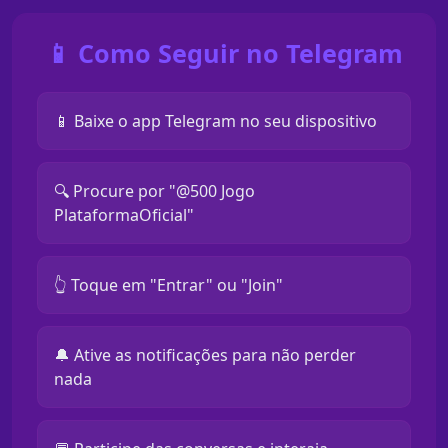
📱 Como Seguir no Telegram
📱 Baixe o app Telegram no seu dispositivo
🔍 Procure por "@500 Jogo
PlataformaOficial"
👆 Toque em "Entrar" ou "Join"
🔔 Ative as notificações para não perder
nada