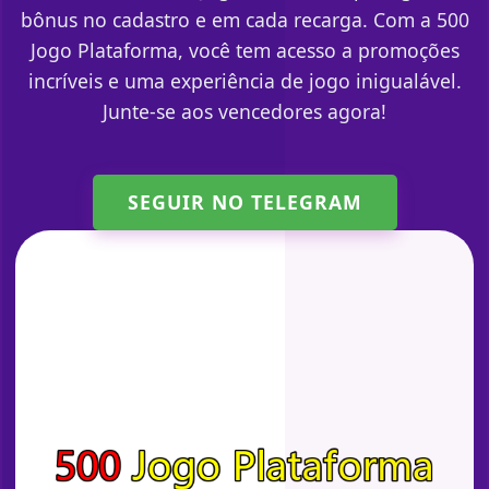
bônus no cadastro e em cada recarga. Com a 500
Jogo Plataforma, você tem acesso a promoções
incríveis e uma experiência de jogo inigualável.
Junte-se aos vencedores agora!
SEGUIR NO TELEGRAM