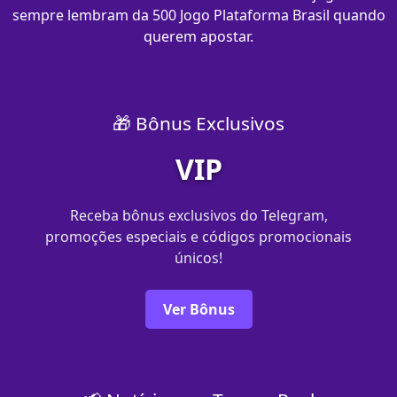
sempre lembram da 500 Jogo Plataforma Brasil quando
querem apostar.
🎁 Bônus Exclusivos
VIP
Receba bônus exclusivos do Telegram,
promoções especiais e códigos promocionais
únicos!
Ver Bônus