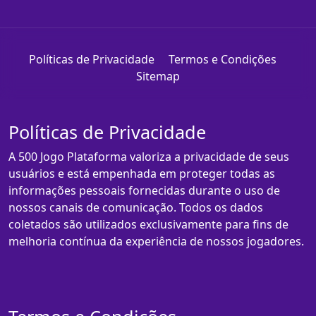
Políticas de Privacidade
Termos e Condições
Sitemap
Políticas de Privacidade
A 500 Jogo Plataforma valoriza a privacidade de seus
usuários e está empenhada em proteger todas as
informações pessoais fornecidas durante o uso de
nossos canais de comunicação. Todos os dados
coletados são utilizados exclusivamente para fins de
melhoria contínua da experiência de nossos jogadores.