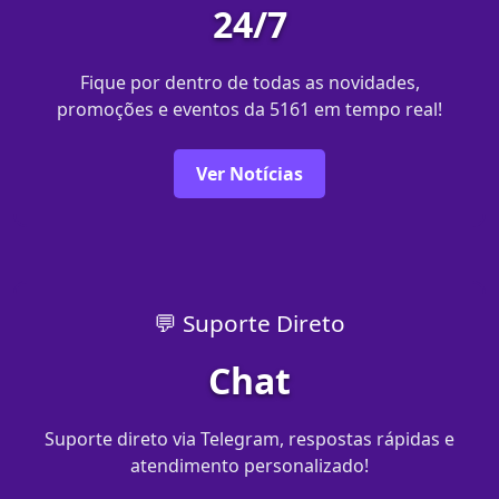
24/7
Fique por dentro de todas as novidades,
promoções e eventos da 5161 em tempo real!
Ver Notícias
💬 Suporte Direto
Chat
Suporte direto via Telegram, respostas rápidas e
atendimento personalizado!