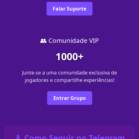
Falar Suporte
👥 Comunidade VIP
1000+
Junte-se a uma comunidade exclusiva de
jogadores e compartilhe experiências!
Entrar Grupo
📱 Como Seguir no Telegram