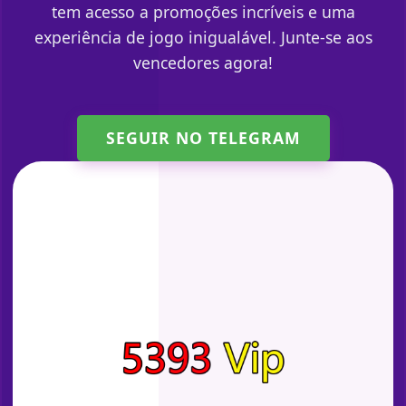
tem acesso a promoções incríveis e uma
experiência de jogo inigualável. Junte-se aos
vencedores agora!
SEGUIR NO TELEGRAM