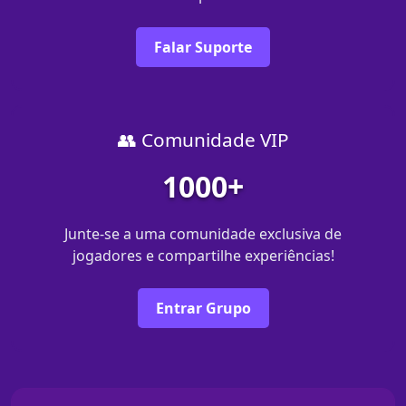
Falar Suporte
👥 Comunidade VIP
1000+
Junte-se a uma comunidade exclusiva de
jogadores e compartilhe experiências!
Entrar Grupo