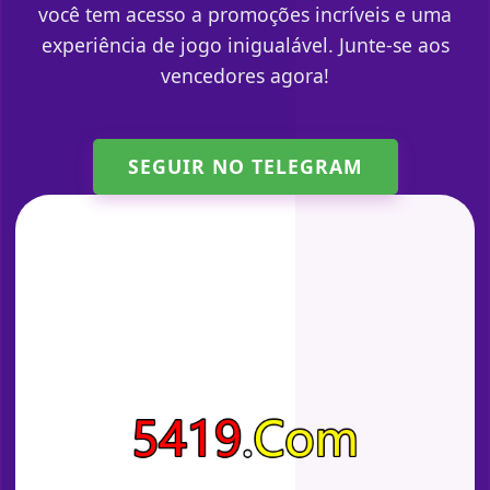
você tem acesso a promoções incríveis e uma
experiência de jogo inigualável. Junte-se aos
vencedores agora!
SEGUIR NO TELEGRAM