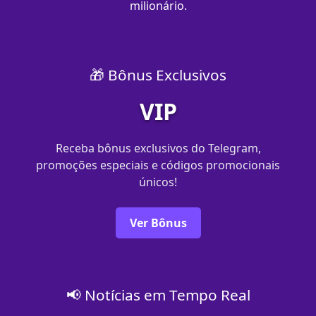
milionário.
🎁 Bônus Exclusivos
VIP
Receba bônus exclusivos do Telegram,
promoções especiais e códigos promocionais
únicos!
Ver Bônus
📢 Notícias em Tempo Real