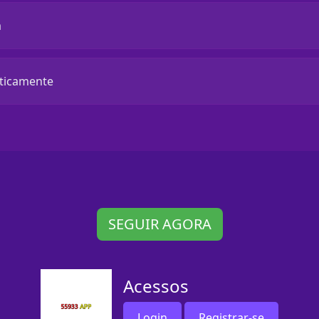
a
aticamente
SEGUIR AGORA
Acessos
Login
Registrar-se