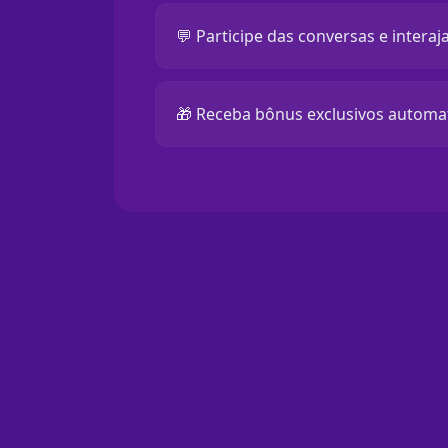
💬 Participe das conversas e interaj
🎁 Receba bônus exclusivos autom