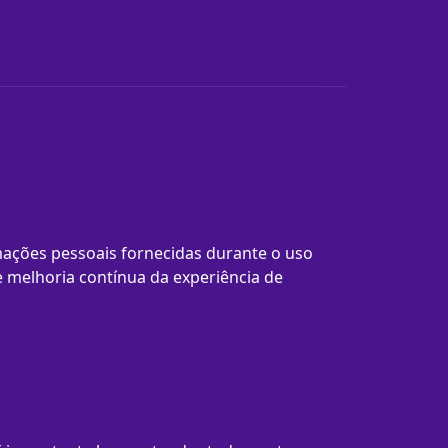
mações pessoais fornecidas durante o uso
e melhoria contínua da experiência de