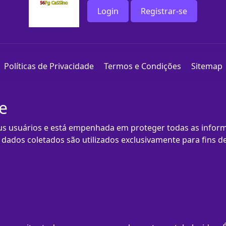
Login
Registrar-se
Políticas de Privacidade
Termos e Condições
Sitemap
de
eus usuários e está empenhada em proteger todas as infor
dados coletados são utilizados exclusivamente para fins d