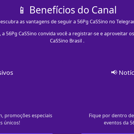
📱 Benefícios do Canal
escubra as vantagens de seguir a 56Pg CaSSino no Telegr
a 56Pg CaSSino convida você a registrar-se e aproveitar os
CaSSino Brasil .
sivos
📢 Notí
m, promoções especiais
Fique por dentro d
s únicos!
eventos da 5