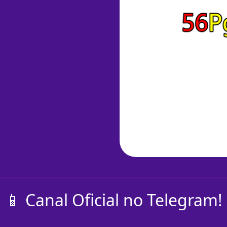
📱 Canal Oficial no Telegram!