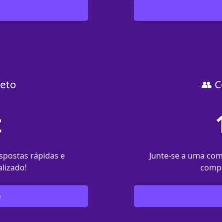
reto
👥 
t
espostas rápidas e
Junte-se a uma com
lizado!
compa
e