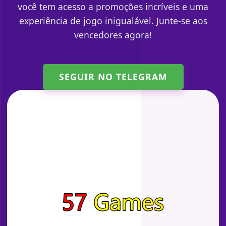
você tem acesso a promoções incríveis e uma
experiência de jogo inigualável. Junte-se aos
vencedores agora!
SEGUIR NO TELEGRAM