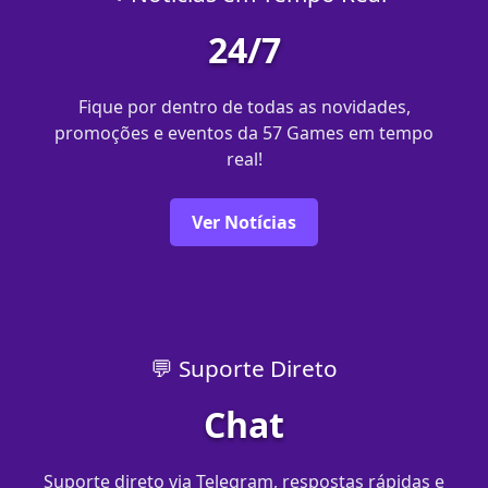
24/7
Fique por dentro de todas as novidades,
promoções e eventos da 57 Games em tempo
real!
Ver Notícias
💬 Suporte Direto
Chat
Suporte direto via Telegram, respostas rápidas e