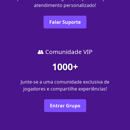
atendimento personalizado!
Falar Suporte
👥 Comunidade VIP
1000+
Junte-se a uma comunidade exclusiva de
jogadores e compartilhe experiências!
Entrar Grupo