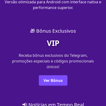
Versão otimizada para Android com interface nativa e
performance superior.
🎁 Bônus Exclusivos
VIP
Receba bônus exclusivos do Telegram,
promoções especiais e códigos promocionais
únicos!
Ver Bônus
📢 Notícias em Tempo Real