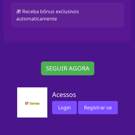
🎁 Receba bônus exclusivos
automaticamente
SEGUIR AGORA
Acessos
Login
Registrar-se