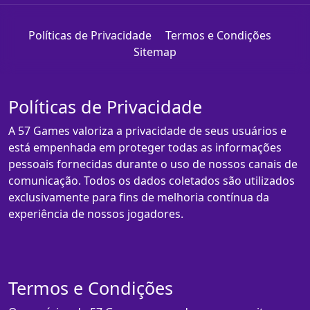
Políticas de Privacidade
Termos e Condições
Sitemap
Políticas de Privacidade
A 57 Games valoriza a privacidade de seus usuários e
está empenhada em proteger todas as informações
pessoais fornecidas durante o uso de nossos canais de
comunicação. Todos os dados coletados são utilizados
exclusivamente para fins de melhoria contínua da
experiência de nossos jogadores.
Termos e Condições