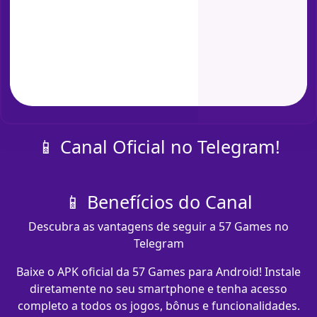
📱 Canal Oficial no Telegram!
📱 Benefícios do Canal
Descubra as vantagens de seguir a 57 Games no
Telegram
Baixe o APK oficial da 57 Games para Android! Instale
diretamente no seu smartphone e tenha acesso
completo a todos os jogos, bônus e funcionalidades.