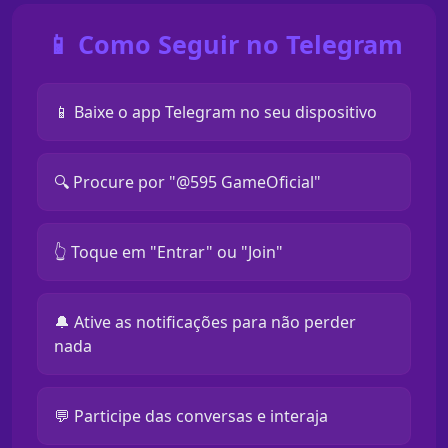
📱 Como Seguir no Telegram
📱 Baixe o app Telegram no seu dispositivo
🔍 Procure por "@595 GameOficial"
👆 Toque em "Entrar" ou "Join"
🔔 Ative as notificações para não perder
nada
💬 Participe das conversas e interaja