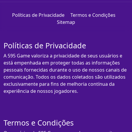
Políticas de Privacidade
Termos e Condições
Sitemap
Políticas de Privacidade
A 595 Game valoriza a privacidade de seus usuários e
está empenhada em proteger todas as informações
pessoais fornecidas durante o uso de nossos canais de
comunicação. Todos os dados coletados são utilizados
exclusivamente para fins de melhoria contínua da
experiência de nossos jogadores.
Termos e Condições