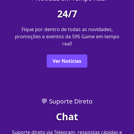
24/7
Fique por dentro de todas as novidades,
promoções e eventos da 595 Game em tempo
real!
Ver Notícias
💬 Suporte Direto
Chat
Suporte direto via Telegram, respostas rápidas e