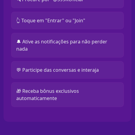
👆 Toque em "Entrar" ou "Join"
🔔 Ative as notificações para não perder
nada
💬 Participe das conversas e interaja
🎁 Receba bônus exclusivos
automaticamente