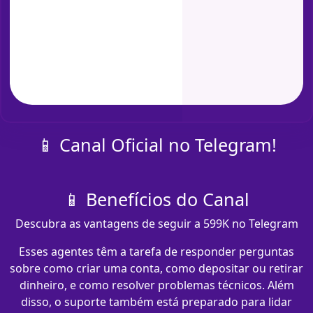
📱 Canal Oficial no Telegram!
📱 Benefícios do Canal
Descubra as vantagens de seguir a 599K no Telegram
Esses agentes têm a tarefa de responder perguntas
sobre como criar uma conta, como depositar ou retirar
dinheiro, e como resolver problemas técnicos. Além
disso, o suporte também está preparado para lidar