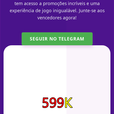
tem acesso a promoções incríveis e uma
experiência de jogo inigualável. Junte-se aos
vencedores agora!
SEGUIR NO TELEGRAM