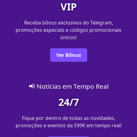
VIP
Receba bônus exclusivos do Telegram,
promoções especiais e códigos promocionais
únicos!
Ver Bônus
📢 Notícias em Tempo Real
24/7
Fique por dentro de todas as novidades,
promoções e eventos da 599K em tempo real!