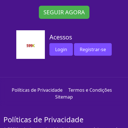
SEGUIR AGORA
Acessos
Login
Registrar-se
Políticas de Privacidade
Termos e Condições
Sitemap
Políticas de Privacidade