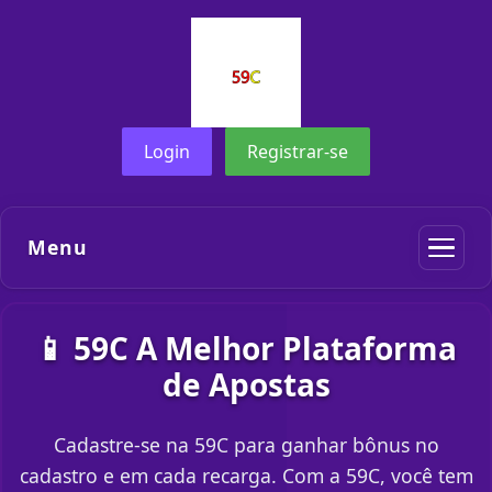
Login
Registrar-se
Menu
📱 59C A Melhor Plataforma
de Apostas
Cadastre-se na 59C para ganhar bônus no
cadastro e em cada recarga. Com a 59C, você tem