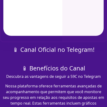
📱 Canal Oficial no Telegram!
📱 Benefícios do Canal
Descubra as vantagens de seguir a 59C no Telegram
Nossa plataforma oferece ferramentas avançadas de
acompanhamento que permitem que você monitore
seu progresso em relação aos requisitos de apostas em
tempo real. Estas ferramentas incluem gráficos