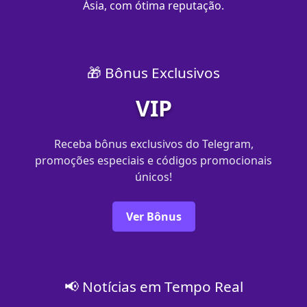
Ásia, com ótima reputação.
🎁 Bônus Exclusivos
VIP
Receba bônus exclusivos do Telegram,
promoções especiais e códigos promocionais
únicos!
Ver Bônus
📢 Notícias em Tempo Real