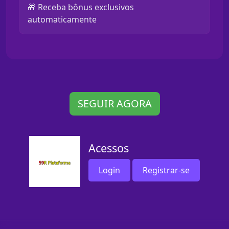
🎁 Receba bônus exclusivos
automaticamente
SEGUIR AGORA
Acessos
Login
Registrar-se