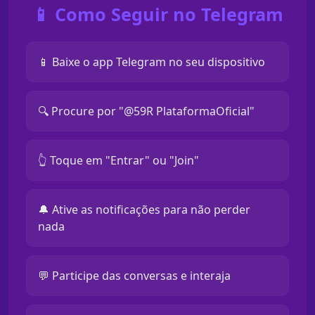
📱 Como Seguir no Telegram
📱 Baixe o app Telegram no seu dispositivo
🔍 Procure por "@59R PlataformaOficial"
👆 Toque em "Entrar" ou "Join"
🔔 Ative as notificações para não perder
nada
💬 Participe das conversas e interaja