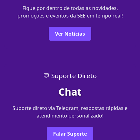
Fique por dentro de todas as novidades,
promoções e eventos da 5EE em tempo real!
Ver Notícias
💬 Suporte Direto
Chat
Suporte direto via Telegram, respostas rápidas e
atendimento personalizado!
Falar Suporte