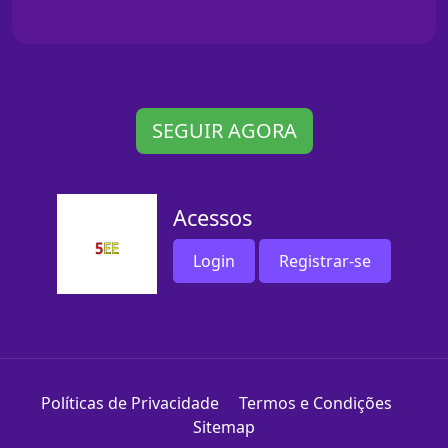
SEGUIR AGORA
Acessos
Login
Registrar-se
Políticas de Privacidade
Termos e Condições
Sitemap