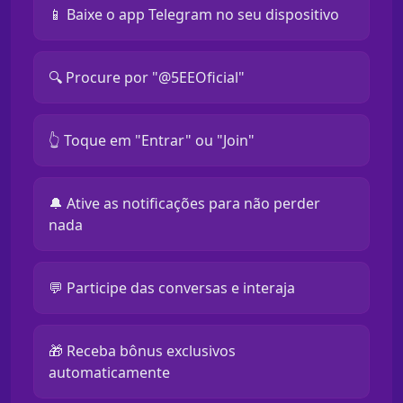
📱 Baixe o app Telegram no seu dispositivo
🔍 Procure por "@5EEOficial"
👆 Toque em "Entrar" ou "Join"
🔔 Ative as notificações para não perder
nada
💬 Participe das conversas e interaja
🎁 Receba bônus exclusivos
automaticamente