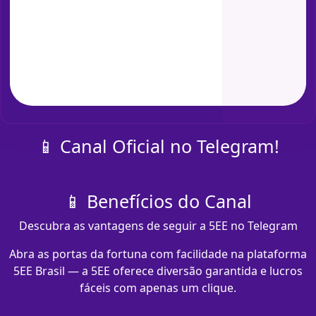
📱 Canal Oficial no Telegram!
📱 Benefícios do Canal
Descubra as vantagens de seguir a 5EE no Telegram
Abra as portas da fortuna com facilidade na plataforma
5EE Brasil — a 5EE oferece diversão garantida e lucros
fáceis com apenas um clique.