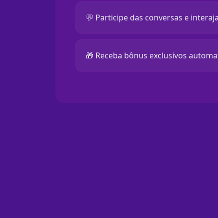
💬 Participe das conversas e interaj
🎁 Receba bônus exclusivos autom