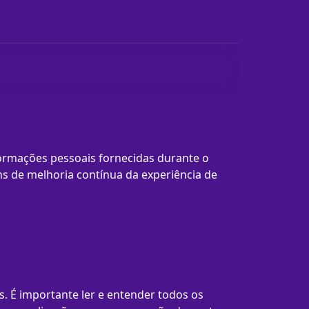
formações pessoais fornecidas durante o
ns de melhoria contínua da experiência de
. É importante ler e entender todos os