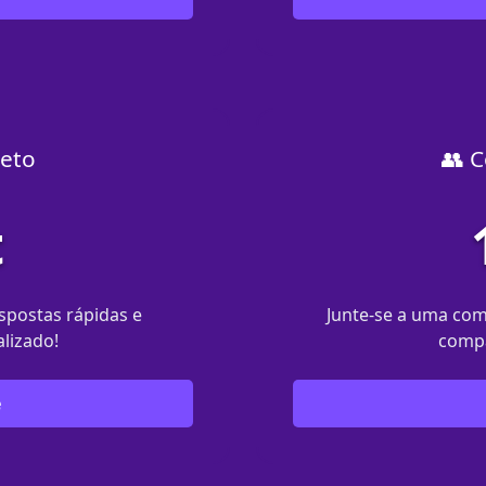
reto
👥 
t
espostas rápidas e
Junte-se a uma com
lizado!
compa
e