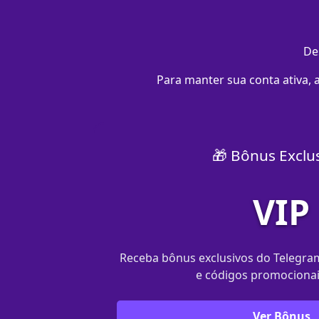
De
Para manter sua conta ativa, 
🎁 Bônus Exclu
VIP
Receba bônus exclusivos do Telegra
e códigos promocionai
Ver Bônus