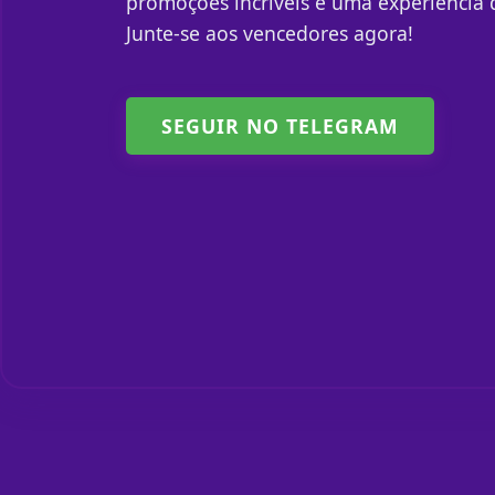
promoções incríveis e uma experiência d
Junte-se aos vencedores agora!
SEGUIR NO TELEGRAM