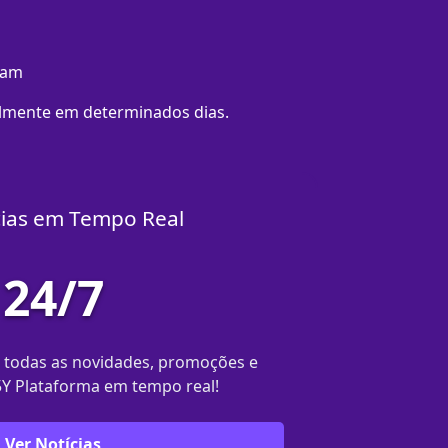
ram
ialmente em determinados dias.
cias em Tempo Real
24/7
e todas as novidades, promoções e
5Y Plataforma em tempo real!
Ver Notícias