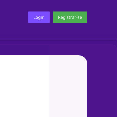
Login
Registrar-se