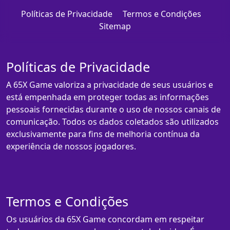
Políticas de Privacidade
Termos e Condições
Sitemap
Políticas de Privacidade
A 65X Game valoriza a privacidade de seus usuários e
está empenhada em proteger todas as informações
pessoais fornecidas durante o uso de nossos canais de
comunicação. Todos os dados coletados são utilizados
exclusivamente para fins de melhoria contínua da
experiência de nossos jogadores.
Termos e Condições
Os usuários da 65X Game concordam em respeitar