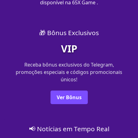
disponível na 65X Game .
🎁 Bônus Exclusivos
VIP
Receba bônus exclusivos do Telegram,
promoções especiais e códigos promocionais
únicos!
Ver Bônus
📢 Notícias em Tempo Real