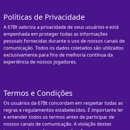
Políticas de Privacidade
A 67Bt valoriza a privacidade de seus usuários e está
empenhada em proteger todas as informações
pessoais fornecidas durante o uso de nossos canais de
comunicação. Todos os dados coletados são utilizados
exclusivamente para fins de melhoria contínua da
experiência de nossos jogadores.
Termos e Condições
Os usuários da 67Bt concordam em respeitar todas as
regras e regulamentos estabelecidos. É importante ler
e entender todos os termos antes de participar de
nossos canais de comunicação. A violação destes