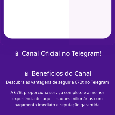
📱 Canal Oficial no Telegram!
📱 Benefícios do Canal
Descubra as vantagens de seguir a 67Bt no Telegram
A 67Bt proporciona serviço completo e a melhor
experiência de jogo — saques milionários com
pagamento imediato e reputação garantida.