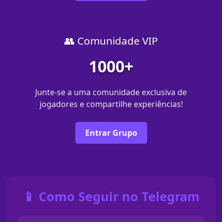
👥 Comunidade VIP
1000+
Junte-se a uma comunidade exclusiva de
jogadores e compartilhe experiências!
Entrar Grupo
📱 Como Seguir no Telegram