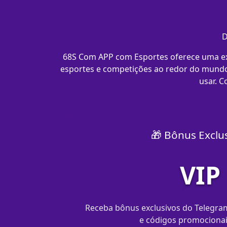
D
68S Com APP com​ Esportes oferece uma ex
esportes e competições ao redor do mundo,
usar. C
🎁 Bônus Exclu
VIP
Receba bônus exclusivos do Telegra
e códigos promocionai