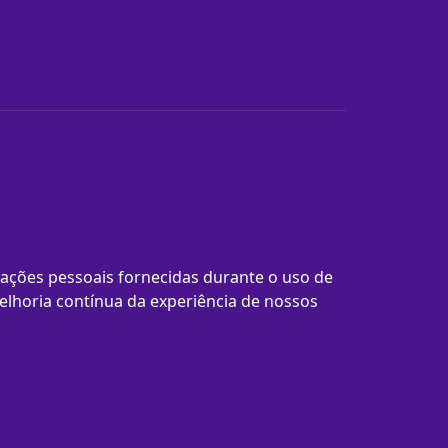
ações pessoais fornecidas durante o uso de
elhoria contínua da experiência de nossos