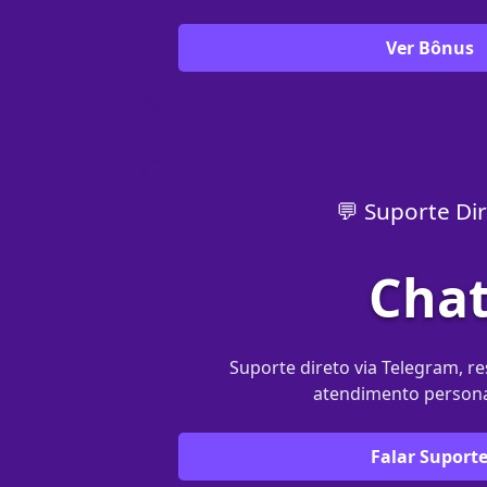
Ver Bônus
💬 Suporte Di
Cha
Suporte direto via Telegram, r
atendimento persona
Falar Suport