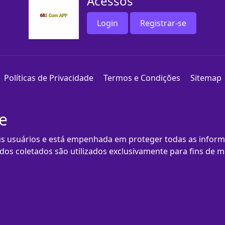
Acessos
Login
Registrar-se
Políticas de Privacidade
Termos e Condições
Sitemap
de
eus usuários e está empenhada em proteger todas as inform
os coletados são utilizados exclusivamente para fins de m