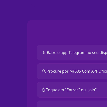
📱 Baixe o app Telegram no seu disp
🔍 Procure por "@68S Com APPOfici
👆 Toque em "Entrar" ou "Join"