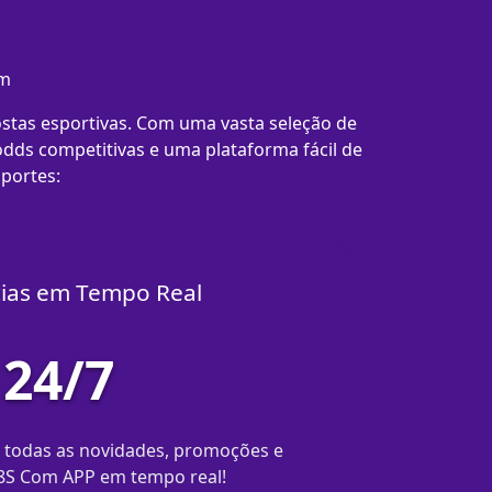
am
stas esportivas. Com uma vasta seleção de
dds competitivas e uma plataforma fácil de
sportes:
cias em Tempo Real
24/7
e todas as novidades, promoções e
8S Com APP em tempo real!