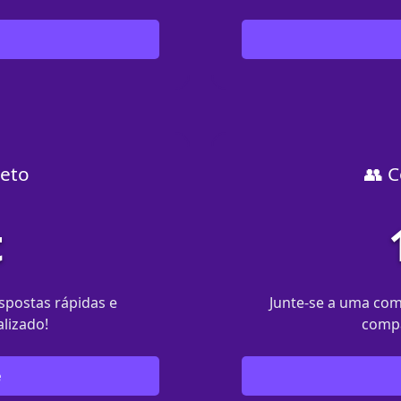
reto
👥 
t
espostas rápidas e
Junte-se a uma com
lizado!
compa
e