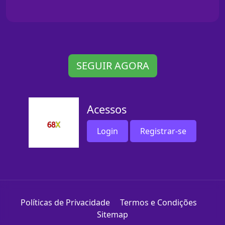
SEGUIR AGORA
Acessos
Login
Registrar-se
Políticas de Privacidade
Termos e Condições
Sitemap