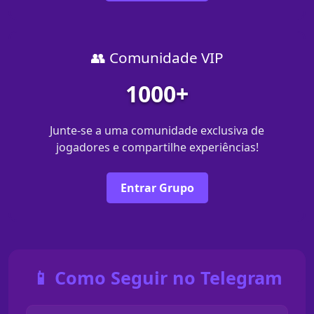
👥 Comunidade VIP
1000+
Junte-se a uma comunidade exclusiva de
jogadores e compartilhe experiências!
Entrar Grupo
📱 Como Seguir no Telegram