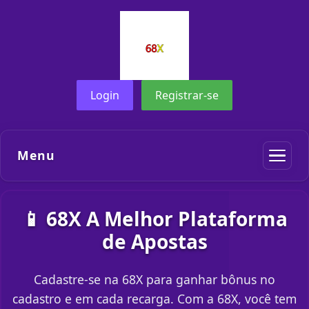
Login
Registrar-se
Menu
📱 68X A Melhor Plataforma
de Apostas
Cadastre-se na 68X para ganhar bônus no
cadastro e em cada recarga. Com a 68X, você tem