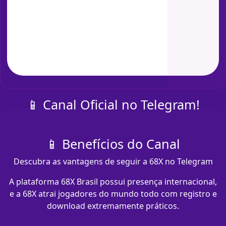
📱 Canal Oficial no Telegram!
📱 Benefícios do Canal
Descubra as vantagens de seguir a 68X no Telegram
A plataforma 68X Brasil possui presença internacional,
e a 68X atrai jogadores do mundo todo com registro e
download extremamente práticos.