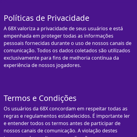
Políticas de Privacidade
A 68X valoriza a privacidade de seus usuários e está
empenhada em proteger todas as informações
pessoais fornecidas durante o uso de nossos canais de
comunicação. Todos os dados coletados são utilizados
exclusivamente para fins de melhoria contínua da
experiência de nossos jogadores.
Termos e Condições
Os usuários da 68X concordam em respeitar todas as
regras e regulamentos estabelecidos. É importante ler
e entender todos os termos antes de participar de
nossos canais de comunicação. A violação destes