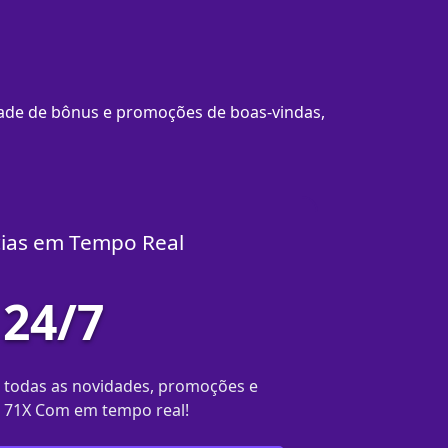
dade de bônus e promoções de boas-vindas,
cias em Tempo Real
24/7
e todas as novidades, promoções e
 71X Com em tempo real!