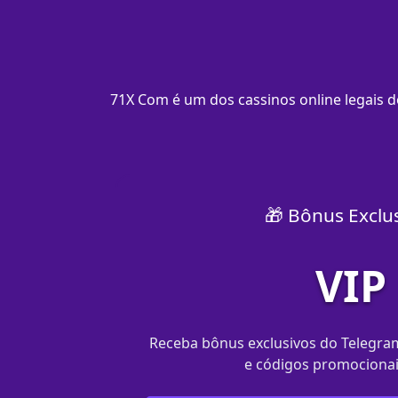
71X Com é um dos cassinos online legais 
🎁 Bônus Exclu
VIP
Receba bônus exclusivos do Telegra
e códigos promocionai