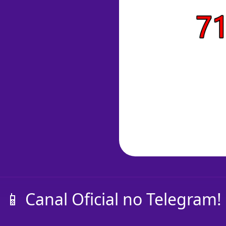
📱 Canal Oficial no Telegram!