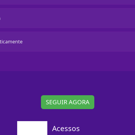
a
aticamente
SEGUIR AGORA
Acessos