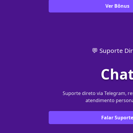
Ver Bônus
💬 Suporte Di
Cha
Suporte direto via Telegram, r
atendimento persona
Falar Suport