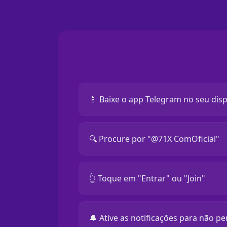
📱 Baixe o app Telegram no seu disp
🔍 Procure por "@71X ComOficial"
👆 Toque em "Entrar" ou "Join"
🔔 Ative as notificações para não p