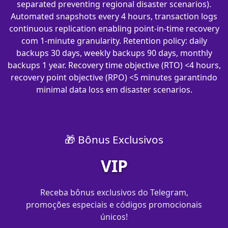
separated preventing regional disaster scenarios).
Automated snapshots every 4 hours, transaction logs
continuous replication enabling point-in-time recovery
com 1-minute granularity. Retention policy: daily
backups 30 days, weekly backups 90 days, monthly
backups 1 year. Recovery time objective (RTO) <4 hours,
recovery point objective (RPO) <5 minutes garantindo
minimal data loss em disaster scenarios.
🎁 Bônus Exclusivos
VIP
Receba bônus exclusivos do Telegram,
promoções especiais e códigos promocionais
únicos!