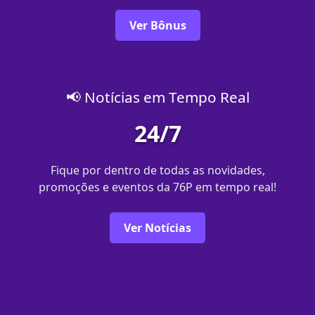
Ver Bônus
📢 Notícias em Tempo Real
24/7
Fique por dentro de todas as novidades,
promoções e eventos da 76P em tempo real!
Ver Notícias