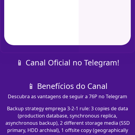
📱 Canal Oficial no Telegram!
📱 Benefícios do Canal
Descubra as vantagens de seguir a 76P no Telegram
Backup strategy emprega 3-2-1 rule: 3 copies de data
(production database, synchronous replica,
asynchronous backup), 2 different storage media (SSD
primary, HDD archival), 1 offsite copy (geographically