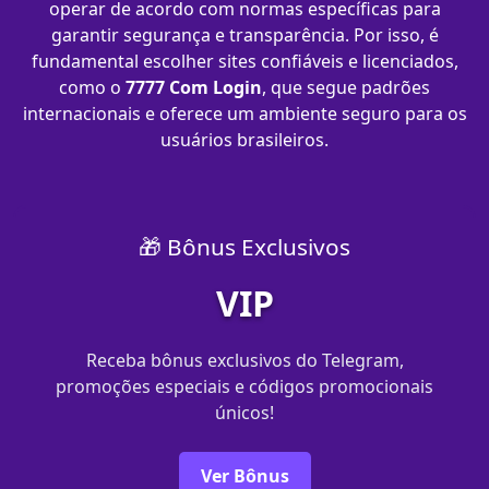
operar de acordo com normas específicas para
garantir segurança e transparência. Por isso, é
fundamental escolher sites confiáveis e licenciados,
como o
7777 Com Login
, que segue padrões
internacionais e oferece um ambiente seguro para os
usuários brasileiros.
🎁 Bônus Exclusivos
VIP
Receba bônus exclusivos do Telegram,
promoções especiais e códigos promocionais
únicos!
Ver Bônus