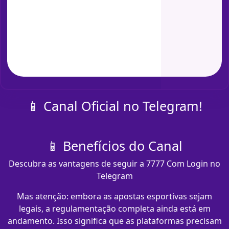
📱 Canal Oficial no Telegram!
📱 Benefícios do Canal
Descubra as vantagens de seguir a 7777 Com Login no
Telegram
Mas atenção: embora as apostas esportivas sejam
legais, a regulamentação completa ainda está em
andamento. Isso significa que as plataformas precisam