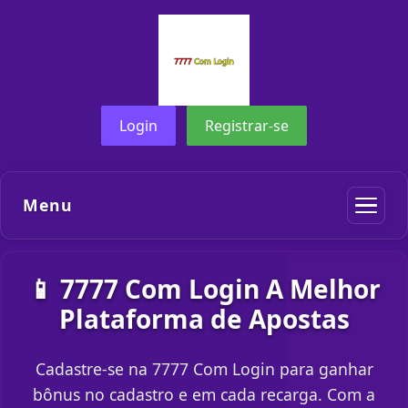
Login
Registrar-se
Menu
📱 7777 Com Login A Melhor
Plataforma de Apostas
Cadastre-se na 7777 Com Login para ganhar
bônus no cadastro e em cada recarga. Com a