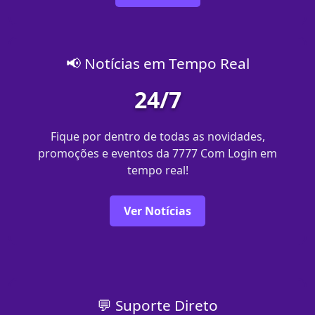
📢 Notícias em Tempo Real
24/7
Fique por dentro de todas as novidades,
promoções e eventos da 7777 Com Login em
tempo real!
Ver Notícias
💬 Suporte Direto