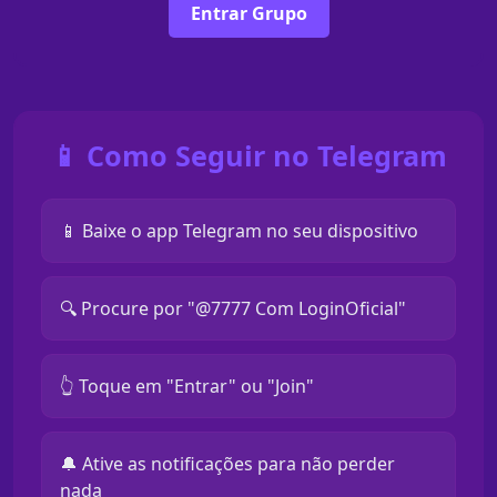
Entrar Grupo
📱 Como Seguir no Telegram
📱 Baixe o app Telegram no seu dispositivo
🔍 Procure por "@7777 Com LoginOficial"
👆 Toque em "Entrar" ou "Join"
🔔 Ative as notificações para não perder
nada