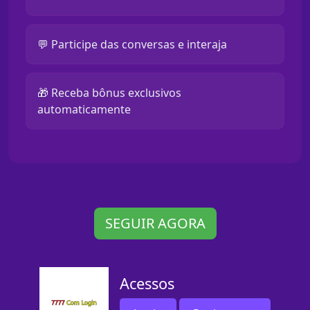
💬 Participe das conversas e interaja
🎁 Receba bônus exclusivos
automaticamente
SEGUIR AGORA
Acessos