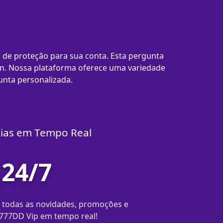
de proteção para sua conta. Esta pergunta
in. Nossa plataforma oferece uma variedade
unta personalizada.
cias em Tempo Real
24/7
e todas as novidades, promoções e
 777DD Vip em tempo real!