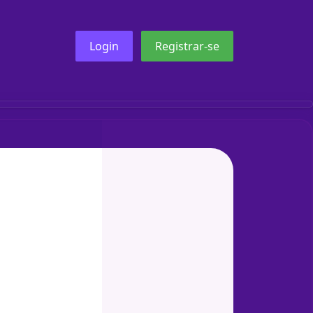
Login
Registrar-se