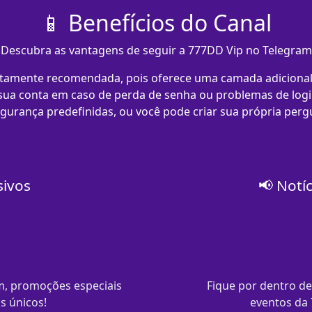
📱 Benefícios do Canal
Descubra as vantagens de seguir a 777DD Vip no Telegram
ltamente recomendada, pois oferece uma camada adicional 
à sua conta em caso de perda de senha ou problemas de log
gurança predefinidas, ou você pode criar sua própria perg
sivos
📢 Notí
m, promoções especiais
Fique por dentro d
s únicos!
eventos da