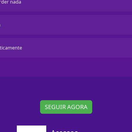
erder nada
a
aticamente
SEGUIR AGORA