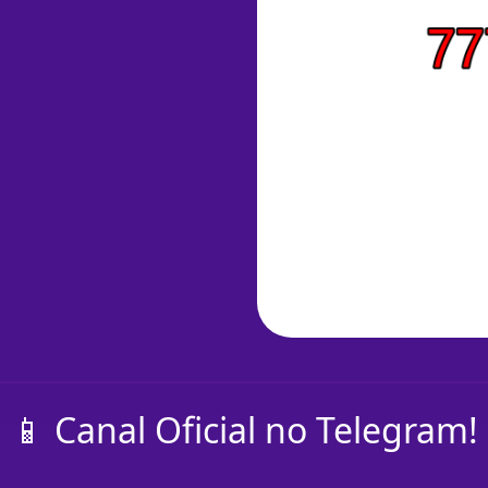
📱 Canal Oficial no Telegram!