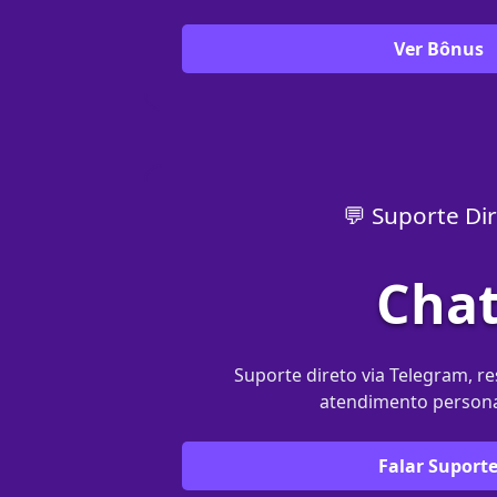
Ver Bônus
💬 Suporte Di
Cha
Suporte direto via Telegram, r
atendimento persona
Falar Suport