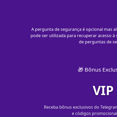
A pergunta de segurança é opcional mas a
pode ser utilizada para recuperar acesso 
de perguntas de se
🎁 Bônus Exclu
VIP
Receba bônus exclusivos do Telegra
e códigos promocionai