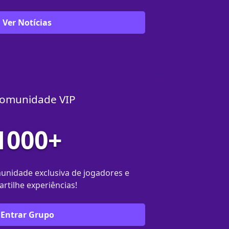
Ver Notícias
Comunidade VIP
1000+
unidade exclusiva de jogadores e
rtilhe experiências!
Entrar Grupo