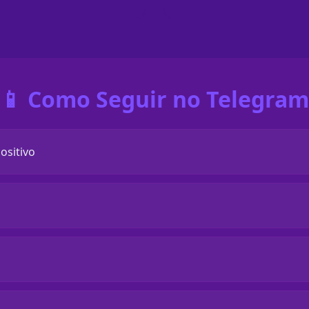
📱 Como Seguir no Telegram
ositivo