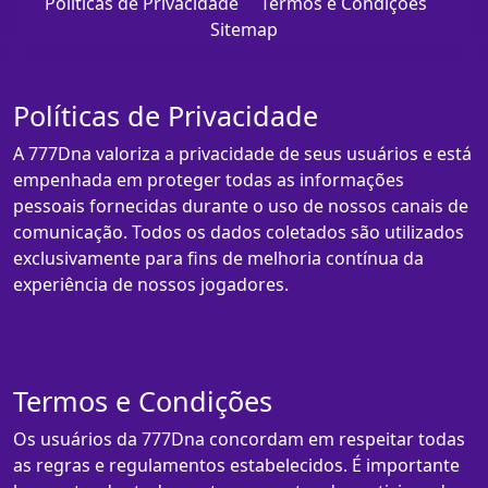
Políticas de Privacidade
Termos e Condições
Sitemap
Políticas de Privacidade
A 777Dna valoriza a privacidade de seus usuários e está
empenhada em proteger todas as informações
pessoais fornecidas durante o uso de nossos canais de
comunicação. Todos os dados coletados são utilizados
exclusivamente para fins de melhoria contínua da
experiência de nossos jogadores.
Termos e Condições
Os usuários da 777Dna concordam em respeitar todas
as regras e regulamentos estabelecidos. É importante