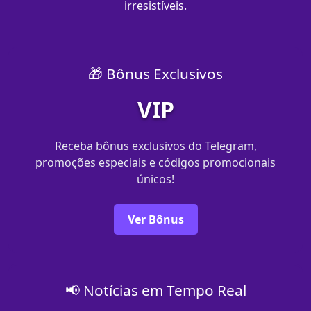
irresistíveis.
🎁 Bônus Exclusivos
VIP
Receba bônus exclusivos do Telegram,
promoções especiais e códigos promocionais
únicos!
Ver Bônus
📢 Notícias em Tempo Real