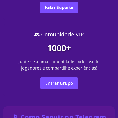
Falar Suporte
👥 Comunidade VIP
1000+
Junte-se a uma comunidade exclusiva de
jogadores e compartilhe experiências!
Entrar Grupo
📱 Como Seguir no Telegram