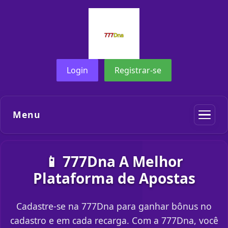
Login
Registrar-se
Menu
📱 777Dna A Melhor
Plataforma de Apostas
Cadastre-se na 777Dna para ganhar bônus no
cadastro e em cada recarga. Com a 777Dna, você