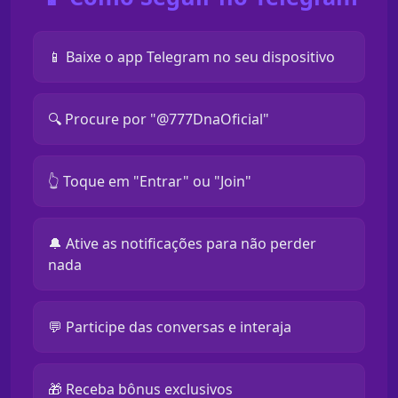
📱 Baixe o app Telegram no seu dispositivo
🔍 Procure por "@777DnaOficial"
👆 Toque em "Entrar" ou "Join"
🔔 Ative as notificações para não perder
nada
💬 Participe das conversas e interaja
🎁 Receba bônus exclusivos