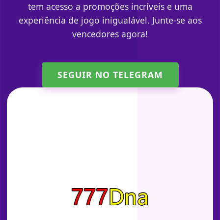
tem acesso a promoções incríveis e uma
experiência de jogo inigualável. Junte-se aos
vencedores agora!
SEGUIR NO TELEGRAM