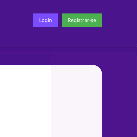
Login
Registrar-se