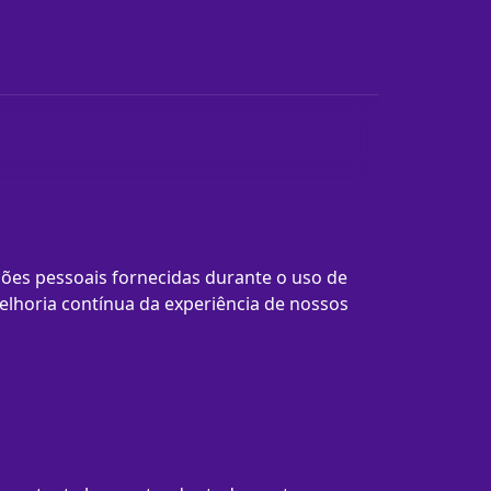
ões pessoais fornecidas durante o uso de
elhoria contínua da experiência de nossos