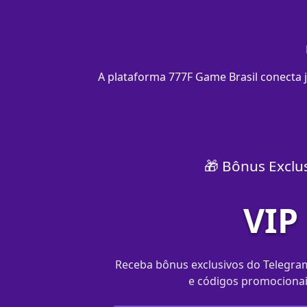
A plataforma 777F Game Brasil conecta
🎁 Bônus Exclu
VIP
Receba bônus exclusivos do Telegra
e códigos promocionai