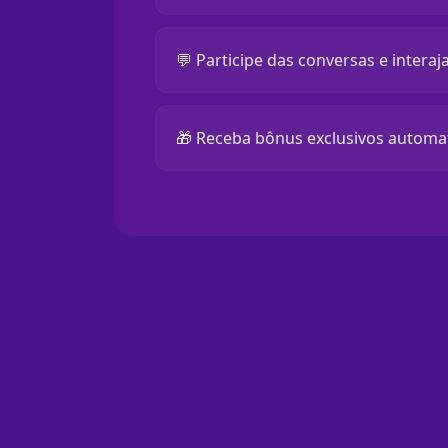
💬 Participe das conversas e interaj
🎁 Receba bônus exclusivos autom