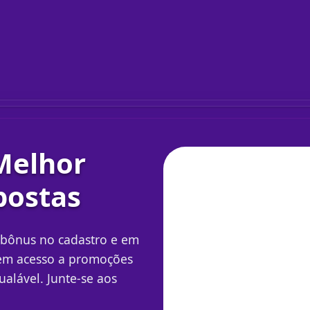
Melhor
postas
 bônus no cadastro e em
tem acesso a promoções
ualável. Junte-se aos