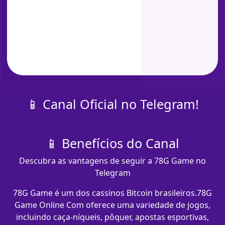
📱 Canal Oficial no Telegram!
📱 Benefícios do Canal
Descubra as vantagens de seguir a 78G Game no
Telegram
78G Game é um dos cassinos Bitcoin brasileiros.78G
Game Online Com oferece uma variedade de jogos,
incluindo caça-níqueis, pôquer, apostas esportivas,