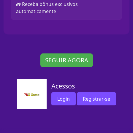
🎁 Receba bônus exclusivos
automaticamente
SEGUIR AGORA
Acessos
Login
Registrar-se