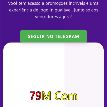
você tem acesso a promoções incríveis e uma
experiência de jogo inigualável. Junte-se aos
vencedores agora!
SEGUIR NO TELEGRAM