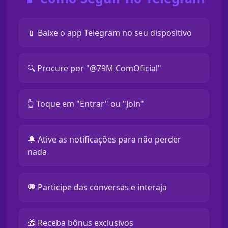
📱 Baixe o app Telegram no seu dispositivo
🔍 Procure por "@79M ComOficial"
👆 Toque em "Entrar" ou "Join"
🔔 Ative as notificações para não perder
nada
💬 Participe das conversas e interaja
🎁 Receba bônus exclusivos