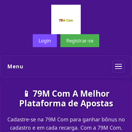
Login
Registrar-se
Menu
📱 79M Com A Melhor
Plataforma de Apostas
Cadastre-se na 79M Com para ganhar bônus no
cadastro e em cada recarga. Com a 79M Com,