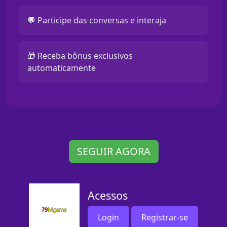
💬 Participe das conversas e interaja
🎁 Receba bônus exclusivos
automaticamente
SEGUIR AGORA
Acessos
Login
Registrar-se